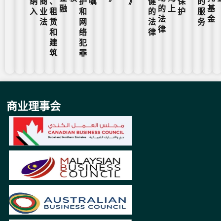
纳
商
、
护
嘱
》
健
保
的
融
的
上
基
入
业
租
和
的
护
服
法
金
法
赁
网
法
务
律
和
络
律
建
犯
筑
罪
商业理事会