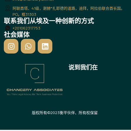
阿联酋塔、41级，谢赫*扎耶德的道路，迪拜，阿拉伯联合酋长国。
PO。框31303
联系我们从埃及一种创新的方式
+201062317753
社会媒体
I
W
L
n
h
i
s
a
n
t
t
k
说到我们在
a
s
e
g
a
d
r
p
i
a
p
n
m
版权所有©2023衡平伙伴、所有权保留.