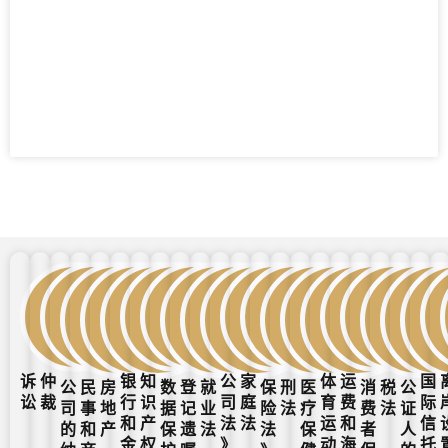
诉
仲
银
知
公
家
体
运
国
公
民
房
数
登
就
保
刑
医
消
税
公
讼
裁
行
识
司
庭
育
费
际
司
事
地
据
记
业
险
法
疗
费
法
证
和
产
法
法
运
和
信
的
和
产
保
遗
法
法
保
者
人
金
权
》
动
海
托