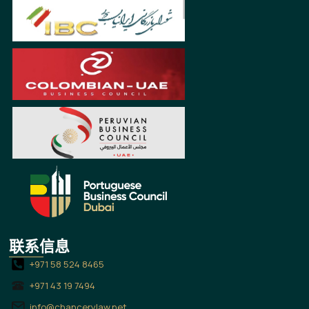
联系信息
+971 58 524 8465
+971 43 19 7494
info@chancerylaw.net