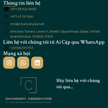
Thông tin liên hệ
+971 58 524 8465
+971 43 19 7494
info@chancerylaw.net
Emirates Towers, Level 41, Sheikh Zayed Road, Dubai, United
Arab Emirates. PO.BOX 31303
Liên hệ với chúng tôi từ Ai Cập qua WhatsApp
+201062317753
Mạng xã hội
I
W
L
n
h
i
s
a
n
t
t
k
Hãy liên hệ với chúng
a
s
e
tôi qua...
g
a
d
r
p
i
a
p
n
m