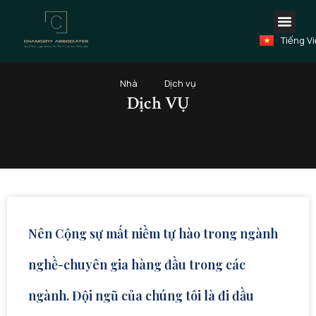
Русски
Nhảy
فارسی
tới
Türkçe
nội
Tiếng Vi
العربية
dung
Nhà
Dịch vụ
Dịch VỤ
Nên Cộng sự mất niềm tự hào trong ngành
nghề-chuyên gia hàng đầu trong các
ngành. Đội ngũ của chúng tôi là đi đầu