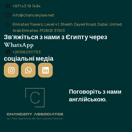
+971 43 19 7494
info@chancerylaw.net
Emirates Towers, Level 41, Sheikh Zayed Road, Dubai, United
Arab Emirates. PO.BOX 31303
Зв'яжіться з нами з Єгипту через
WhatsApp
+201062317753
соціальні медіа
I
W
L
n
h
i
s
a
n
t
t
k
Поговоріть з нами
a
s
e
англійською.
g
a
d
r
p
i
a
p
n
m