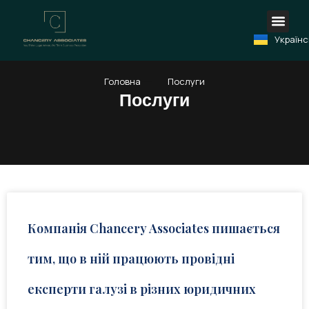
Русски
Перейти
فارسی
до
Türkçe
вмісту
Україн
العربية
Головна
Послуги
Послуги
Компанія Chancery Associates пишається
тим, що в ній працюють провідні
експерти галузі в різних юридичних