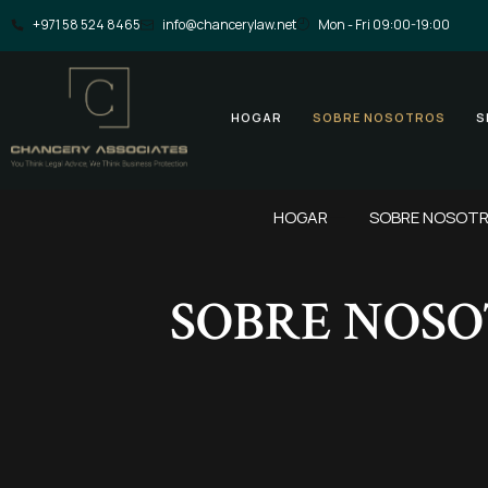
Ir
⁦+971 58 524 8465
info@chancerylaw.net
Mon - Fri 09:00-19:00
al
contenido
HOGAR
SOBRE NOSOTROS
S
HOGAR
SOBRE NOSOT
SOBRE NOSO