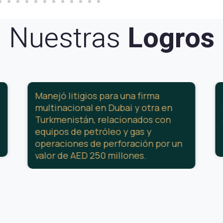
Nuestras
Logros
Manejó litigios para una firma
multinacional en Dubai y otra en
Turkmenistán, relacionados con
equipos de petróleo y gas y
operaciones de perforación por un
valor de AED 250 millones.