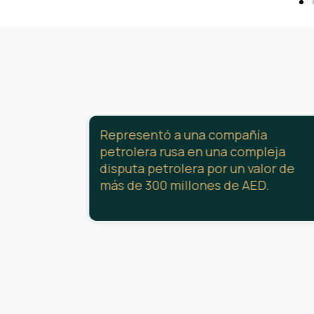
 legales
Representó a una compañía
petrolera rusa en una compleja
chino
disputa petrolera por un valor de
ivos que
más de 300 millones de AED.
 AED.