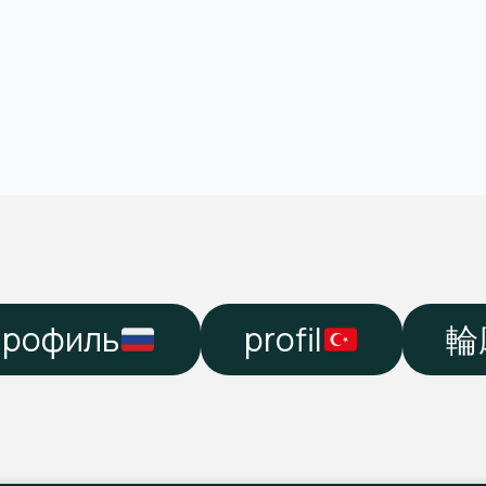
профиль
profil
輪